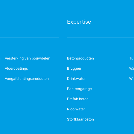
Expertise
n
Versterking van bouwdelen
Betonproducten
Tu
Vloercoatings
Bruggen
Wa
Voegafdichtingsproducten
Drinkwater
Wi
Parkeergarage
Prefab beton
Rioolwater
Stortklaar beton