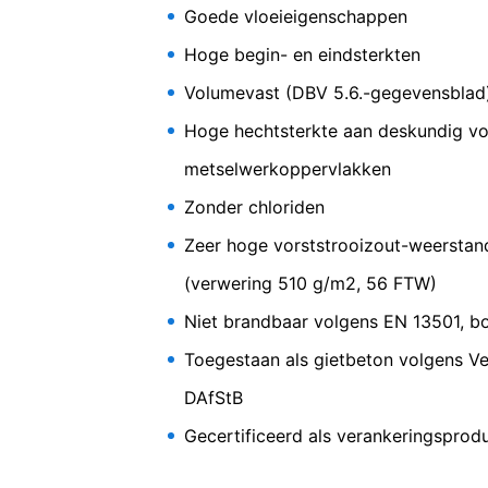
Emcekre
Goede vloeieigenschappen
voorkomen door u uit uw YouTube-accoun
onlineaanbod. Dit geeft een rechtmatig be
Hoge begin- en eindsterkten
Meer informatie over de omgang met ge
Volumevast (DBV 5.6.-gegevensblad
Hydraulisch uithardende 
https://www.google.de/intl/de/policies/
In het kader van YouTube bewaren wij 
Hoge hechtsterkte aan deskundig v
metselwerkoppervlakken
Herroeping van uw toestemming voor
Zonder chloriden
Enkele processen met gegevensverwerkin
tijde herroepen. Daarvoor is bijv. een 
Zeer hoge vorststrooizout-weersta
betreffende gegevensverwerking tot aan
(verwering 510 g/m2, 56 FTW)
Recht van bezwaar bij de verantwoorde
Niet brandbaar volgens EN 13501, b
Bij wettelijke overtredingen van de Ve
Toegestaan als gietbeton volgens Ve
verantwoordelijke toezichthouder. De 
Landesbeauftragte für Datenschutz und 
DAfStB
Recht op overdraagbaarheid van gege
Gecertificeerd als verankeringspro
U hebt het recht om gegevens die wij 