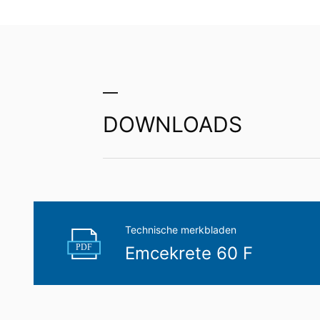
uzelf of aan een externe partij in een 
aan een andere verantwoordelijke verzoek
Recht op informatie, corrigeren, wisse
Conform Art. 15 AVG heeft u jegens MC-B
gegevens die over u zijn opgeslagen. Con
persoonsgegevens van ons eisen.
DOWNLOADS
Technische merkbladen
PDF
Emcekrete 60 F