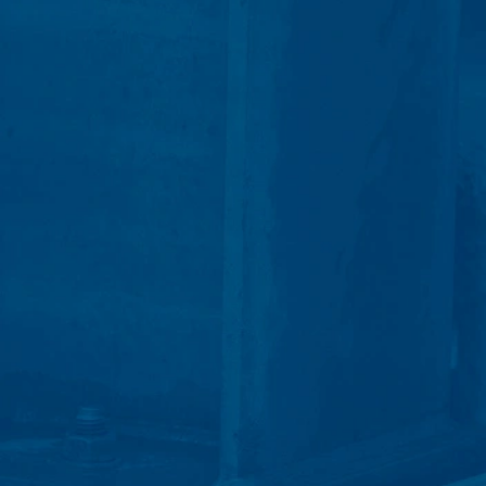
 van 10 jaar bewaren en daarna wissen. Een overdracht naar derde
es van de websiteanalysedienst Google Analytics. Deze wordt aange
A 94043, VS. Google Analytics maakt gebruik van zogenaamde “Cooki
et mogelijk maken om te analyseren hoe u de website gebruikt. De
t doorgaans naar een server van Google in de VS overgedragen en 
cs gebeurt op basis van Art. 6 lid 1 lit. f AVG. De exploitant van de
zowel zijn internetaanbod als zijn reclame te optimaliseren.
IP-anonimisering geactiveerd. Daardoor wordt uw IP-adres door Goog
et verdrag over de Europese Economische Ruimte vóór de overdracht 
ge IP-adres aan een server van Google in de VS overgedragen en daa
ogle deze informatie om bij te houden hoe u de website gebruikt, om
ite- en internetgebruik samenhangende diensten aan te bieden aan d
overgedragen IP-adres wordt niet met andere gegevens van Googl
ls u dit zo instelt in uw internetbrowser; wij wijzen u er echter op d