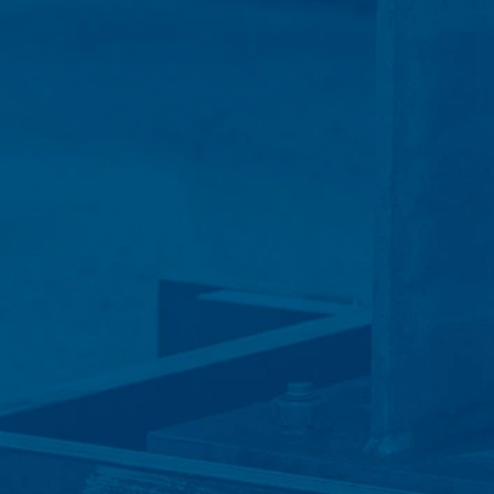
wij volgens plan gedurende een periode
Ruimte is niet beoogd.
Google Analytics
Onderwerp*
Deze website maakt gebruik van functi
Amphitheatre Parkway Mountain View, C
uw computer worden opgeslagen en die h
over uw gebruik van deze website word
De opslag van cookies van Google Analyti
Bericht
de analyse van het gebruikersgedrag om 
IP Anonymisierung
Op deze website hebben wij de functie 
Unie of in andere verdragsstaten van h
uitzonderingsgevallen wordt het volledi
exploitant van deze website gebruikt Go
op te stellen en om andere met het webs
van Google Analytics door uw browser 
Uw cv uploaden
Browser Plugin
U kunt de opslag van cookies voorkomen, a