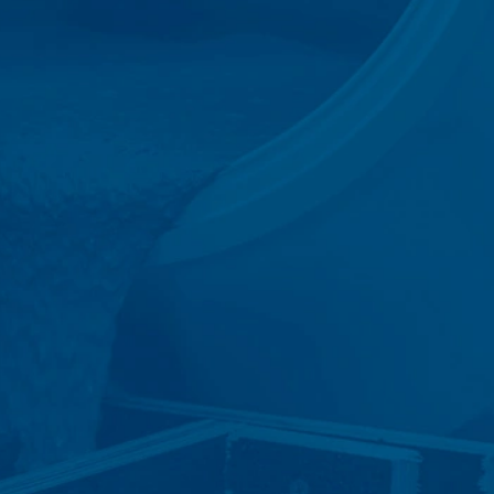
 landen buiten de Europese Economische
boden door Google Inc., 1600
es”. Dat zijn tekstbestandjes die op
 door de cookie verzamelde informatie
daar opgeslagen.
 website heeft een rechtmatig belang bij
le binnen de lidstaten van de Europese
naar de VS ingekort. Slechts in
r ingekort. In opdracht van de
 rapporten over de websiteactiviteiten
e website-exploitant. Het in het kader
e samengevoegd.
at u in dat geval eventueel niet alle