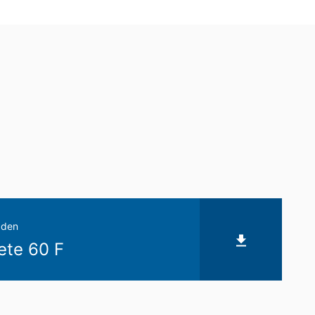
de directe overdracht van de gegevens
verstrekking van informatie over de
keren van individuele
aden
ete 60 F