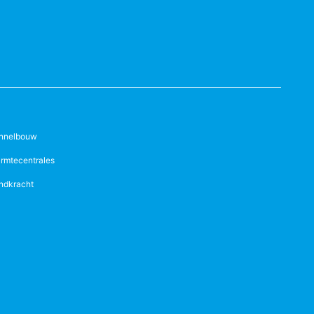
nnelbouw
rmtecentrales
ndkracht