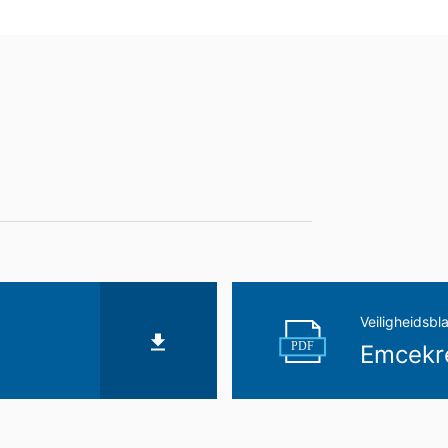
gangbare, machineleesbare indeling te laten overhandigen. Indien u 
t, gebeurt dit alleen voor zover dat technisch haalbaar is.
n, blokkeren
ouwchemie te allen tijde het recht om te verzoeken om uitgebreide 
form Art. 17 AVG kunt u te allen tijde het corrigeren, wissen en blok
Veiligheidsbl
PDF
Emcekr