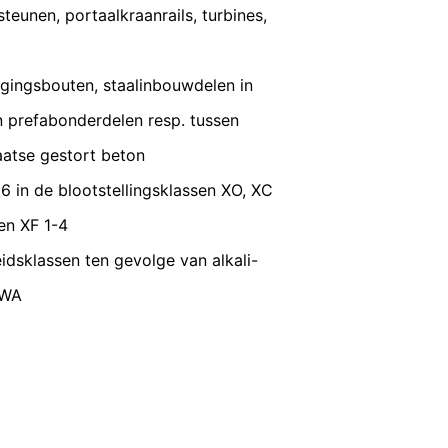
VERZENDEN
eunen, portaalkraanrails, turbines,
n een aantrekkelijke weergave van ons
nsbescherming van YouTube onder:
igingsbouten, staalinbouwdelen in
gedragen naar overige ontvangers.
n prefabonderdelen resp. tussen
aatse gestort beton
in de blootstellingsklassen XO, XC
en reeds verleende toestemming te allen
id van de reeds uitgevoerde processen
 en XF 1-4
idsklassen ten gevolge van alkali-
 WA
 recht van bezwaar bij de
n over gegevensbescherming is
ing), Düsseldorf, Duitsland.
omst geautomatiseerd verwerken, aan