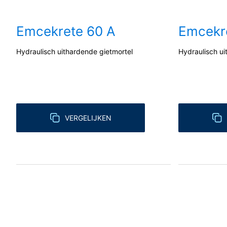
https://support.google.com/analytics/
Verwerking van ordergegevens
Emcekrete 60 A
Emcekr
Wij hebben met Google een overeenkoms
van de Duitse autoriteiten voor gegeven
Hydraulisch uithardende gietmortel
Hydraulisch ui
YouTube
Onze website maakt gebruik van plug-in
Cherry Ave., San Bruno, CA 94066, VS. 
de servers van YouTube tot stand gebr
u in uw YouTube-account bent ingelogd, s
voorkomen door u uit uw YouTube-accoun
VERGELIJKEN
onlineaanbod. Dit geeft een rechtmatig be
Meer informatie over de omgang met ge
https://www.google.de/intl/de/policies/
In het kader van YouTube bewaren wij 
Herroeping van uw toestemming voor
Enkele processen met gegevensverwerkin
tijde herroepen. Daarvoor is bijv. een 
betreffende gegevensverwerking tot aan