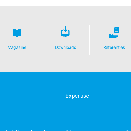
lijke toezichthouder
rordening betreffende gegevensbescherming heeft de betrokkene een
bevoegde gegevensbeschermingsautoriteit met betrekking tot vrage
Informationsfreiheit NRW (verantwoordelijke voor gegevensbescherm
vens
Magazine
Downloads
Referenties
op basis van uw toestemming of voor de nakoming van een overeenk
gangbare, machineleesbare indeling te laten overhandigen. Indien u 
t, gebeurt dit alleen voor zover dat technisch haalbaar is.
n, blokkeren
ouwchemie te allen tijde het recht om te verzoeken om uitgebreide 
Expertise
form Art. 17 AVG kunt u te allen tijde het corrigeren, wissen en blok