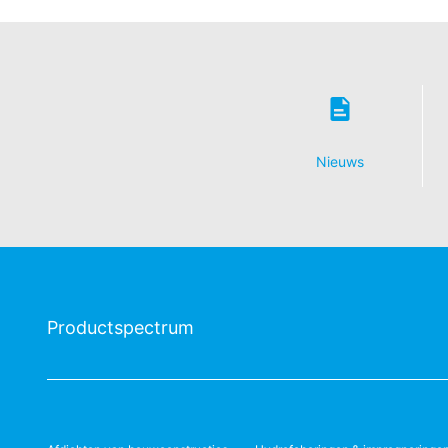
Recht van bezwaar bij de verantwoorde
Bij wettelijke overtredingen van de Ve
verantwoordelijke toezichthouder. De 
Landesbeauftragte für Datenschutz und 
Recht op overdraagbaarheid van gege
Nieuws
U hebt het recht om gegevens die wij 
uzelf of aan een externe partij in een 
aan een andere verantwoordelijke verzoek
Recht op informatie, corrigeren, wisse
Conform Art. 15 AVG heeft u jegens MC-B
Productspectrum
gegevens die over u zijn opgeslagen. Con
persoonsgegevens van ons eisen.