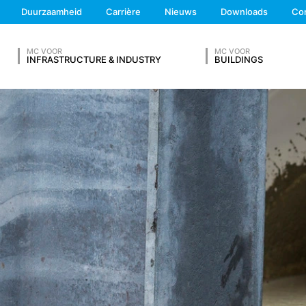
elektronisch communicatieproces of voor de beschikbaarstelling van 
We'll get back to you
Duurzaamheid
Carrière
Nieuws
Downloads
Co
1 lit. f AVG opgeslagen. De exploitant van de website heeft een recht
Feel free to contact 
iseerde beschikbaarstelling van zijn diensten. Voor zover andere coo
den deze in deze Verklaring betreffende gegevensbescherming afzo
MC VOOR
MC VOOR
INFRASTRUCTURE & INDUSTRY
BUILDINGS
en de Europese Economische Ruimte (met uitzondering van de cooki
iet beoogd.
V IN
gevens op grond van ons rechtmatig belang en slaan deze automatisch 
browser automatisch aan ons overdraagt. Dit zijn:
Achternaam*
ng verkrijgt
Telefoonnummer
egd met andere gegevensbronnen.
al 7 dagen opgeslagen en worden vervolgens gewist. De gegevens 