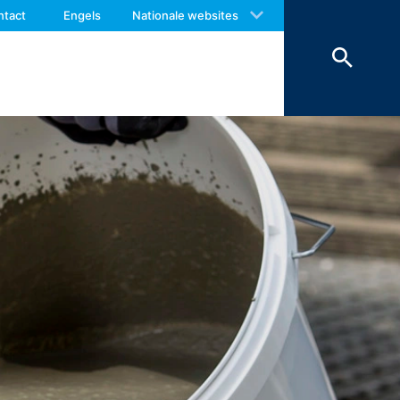
bepaalde door u gewenste functies zijn
 with an answer as soon as possible.
ntact
Engels
Nationale websites
matig belang bij de opslag van cookies
us again should you find necessary.
kies (bijv. cookies voor de analyse van
nderlijk behandeld.
es van externe componenten, waarvoor
op (Art. 6 lid 1 lit. F AVG) in
worden om veiligheidsredenen