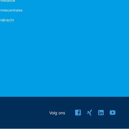
nnelbouw
rmtecentrales
ndkracht
Volg ons