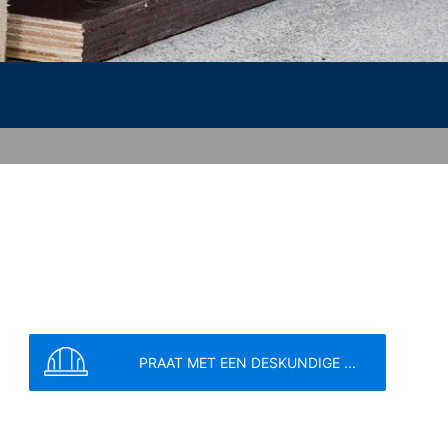
le binnen de lidstaten van de Europese
naar de VS ingekort. Slechts in
r ingekort. In opdracht van de
 rapporten over de websiteactiviteiten
e website-exploitant. Het in het kader
e samengevoegd.
at u in dat geval eventueel niet alle
 de door de cookie gegenereerde
 van deze gegevens door Google
link:
. Er wordt een opt-out-cookie geplaatst
PRAAT MET EEN DESKUNDIGE ...
e
Servicevoorwaarden
 betreffende gegevensbescherming van