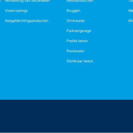
n
Versterking van bouwdelen
Betonproducten
Tu
Vloercoatings
Bruggen
Wa
Voegafdichtingsproducten
Drinkwater
Wi
Parkeergarage
Prefab beton
Rioolwater
Stortklaar beton