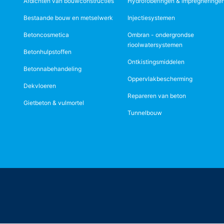
Afdichten van bouwconstructies
Hydrofoberingen & impregneringe
Bestaande bouw en metselwerk
Injectiesystemen
Betoncosmetica
Ombran - ondergrondse
rioolwatersystemen
Betonhulpstoffen
Ontkistingsmiddelen
Betonnabehandeling
Oppervlakbescherming
Dekvloeren
Repareren van beton
Gietbeton & vulmortel
Tunnelbouw