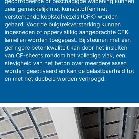
gecorrodeerde of beschadigde wapening kunnen
Informationsfreiheit NRW (verantwoordelijke voor
zeer gemakkelijk met kunststoffen met
gegevensbescherming), Düsseldorf, Duitsland.
versterkende koolstofvezels (CFK) worden
Recht op overdraagbaarheid van gegevens
gehard. Voor de buigtrekversterking kunnen
ingesneden of oppervlakkig aangebrachte CFK-
U hebt het recht om gegevens die wij op basis van uw
lamellen worden toegepast. Bij steunen met een
toestemming of voor de nakoming van een
overeenkomst geautomatiseerd verwerken, aan uzelf of
geringere betonkwaliteit kan door het insluiten
aan een externe partij in een gangbare,
van CF-sheets rondom het volledige vlak, een
machineleesbare indeling te laten overhandigen. Indien
stevigheid van het beton over meerdere assen
u de directe overdracht van de gegevens aan een
worden geactiveerd en kan de belastbaarheid tot
andere verantwoordelijke verzoekt, gebeurt dit alleen
voor zover dat technisch haalbaar is.
en met het dubbele worden verhoogd.
Recht op informatie, corrigeren, wissen, blokkeren
Conform Art. 15 AVG heeft u jegens MC-Bouwchemie te
allen tijde het recht om te verzoeken om uitgebreide
verstrekking van informatie over de gegevens die over
u zijn opgeslagen. Conform Art. 17 AVG kunt u te allen
tijde het corrigeren, wissen en blokkeren van individuele
persoonsgegevens van ons eisen.