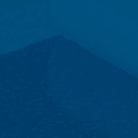
schriften (Art. 6 lid 1 lit. c AVG). De gegevens verstrekken wij aan 
etsite te hosten. Er worden geen gegevens aan derden doorgegev
 van 10 jaar bewaren en daarna wissen. Een overdracht naar derde
es van de websiteanalysedienst Google Analytics. Deze wordt aange
A 94043, VS. Google Analytics maakt gebruik van zogenaamde “Cooki
et mogelijk maken om te analyseren hoe u de website gebruikt. De
t doorgaans naar een server van Google in de VS overgedragen en 
cs gebeurt op basis van Art. 6 lid 1 lit. f AVG. De exploitant van de
zowel zijn internetaanbod als zijn reclame te optimaliseren.
IP-anonimisering geactiveerd. Daardoor wordt uw IP-adres door Goog
et verdrag over de Europese Economische Ruimte vóór de overdracht 
ge IP-adres aan een server van Google in de VS overgedragen en daa
ogle deze informatie om bij te houden hoe u de website gebruikt, om
ite- en internetgebruik samenhangende diensten aan te bieden aan d
overgedragen IP-adres wordt niet met andere gegevens van Googl