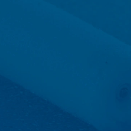
onze hosting-dienstverlener die wij de
en. De bovengenoemde gegevens zullen
 landen buiten de Europese Economische
boden door Google Inc., 1600
es”. Dat zijn tekstbestandjes die op
 door de cookie verzamelde informatie
daar opgeslagen.
 website heeft een rechtmatig belang bij
le binnen de lidstaten van de Europese
naar de VS ingekort. Slechts in
r ingekort. In opdracht van de
 rapporten over de websiteactiviteiten
e website-exploitant. Het in het kader
e samengevoegd.