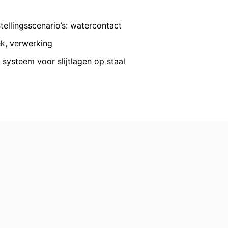
VERZENDEN
 onze pagina's u hebt bezocht. Wanneer
profiel toe te wijzen. Dit kunt u
llingsscenario’s: watercontact
n een aantrekkelijke weergave van ons
ek, verwerking
nsbescherming van YouTube onder:
systeem voor slijtlagen op staal
gedragen naar overige ontvangers.
en reeds verleende toestemming te allen
id van de reeds uitgevoerde processen
 recht van bezwaar bij de
n over gegevensbescherming is
ing), Düsseldorf, Duitsland.