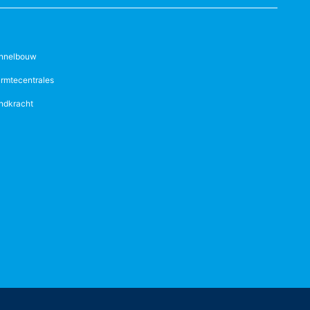
nnelbouw
rmtecentrales
ndkracht