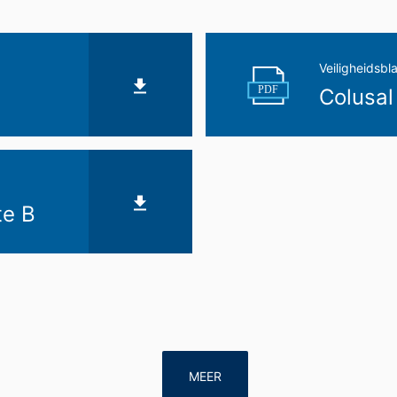
op basis van uw toestemming of voor de nakoming van een overeenk
gangbare, machineleesbare indeling te laten overhandigen. Indien u 
t, gebeurt dit alleen voor zover dat technisch haalbaar is.
Veiligheidsbl
PDF
Colusal
n, blokkeren
ouwchemie te allen tijde het recht om te verzoeken om uitgebreide 
form Art. 17 AVG kunt u te allen tijde het corrigeren, wissen en blok
te B
MEER