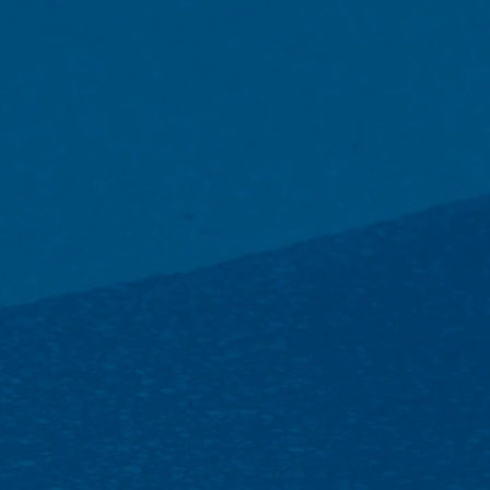
bewaren vanwege handels- en fiscale voor
opdracht hebben gegeven om de intern
wij volgens plan gedurende een periode
Ruimte is niet beoogd.
Onderwerp*
Google Analytics
Deze website maakt gebruik van functi
Amphitheatre Parkway Mountain View, C
uw computer worden opgeslagen en die h
over uw gebruik van deze website word
Bericht
De opslag van cookies van Google Analyti
de analyse van het gebruikersgedrag om 
IP Anonymisierung
Op deze website hebben wij de functie 
Unie of in andere verdragsstaten van h
uitzonderingsgevallen wordt het volledi
exploitant van deze website gebruikt Go
op te stellen en om andere met het webs
Uw cv uploaden
van Google Analytics door uw browser 