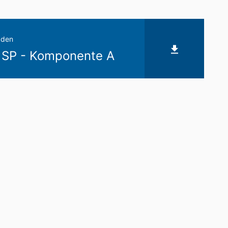
omst geautomatiseerd verwerken, aan
de directe overdracht van de gegevens
aden
 SP - Komponente A
verstrekking van informatie over de
keren van individuele