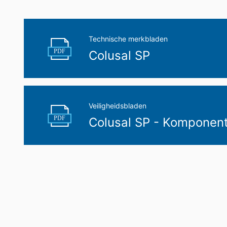
U hebt het recht om gegevens die wij 
uzelf of aan een externe partij in een 
aan een andere verantwoordelijke verzoek
Technische merkbladen
PDF
Colusal SP
Recht op informatie, corrigeren, wisse
Conform Art. 15 AVG heeft u jegens MC-B
gegevens die over u zijn opgeslagen. Con
persoonsgegevens van ons eisen.
Veiligheidsbladen
PDF
Colusal SP - Komponen