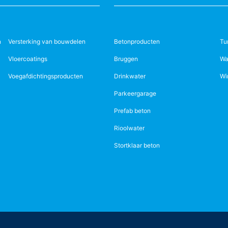
n
Versterking van bouwdelen
Betonproducten
Tu
Vloercoatings
Bruggen
Wa
Voegafdichtingsproducten
Drinkwater
Wi
Parkeergarage
Prefab beton
Rioolwater
Stortklaar beton