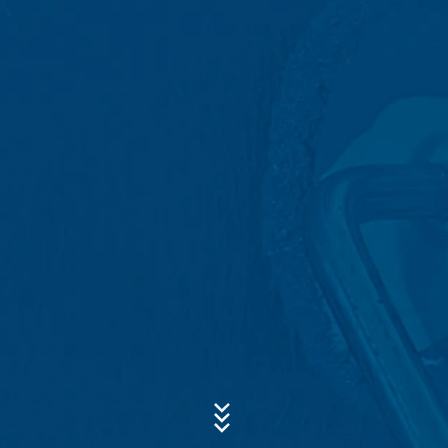
bewaren vanwege handels- en fiscale voorschriften
(Art. 6 lid 1 lit. c AVG). De gegevens verstrekken wij aan
Onderwerp*
onze hosting-dienstverlener die wij de opdracht hebben
gegeven om de internetsite te hosten. Er worden geen
gegevens aan derden doorgegeven. De
bovengenoemde gegevens zullen wij volgens plan
Bericht
gedurende een periode van 10 jaar bewaren en daarna
wissen. Een overdracht naar derde landen buiten de
Europese Economische Ruimte is niet beoogd.
Google Analytics
Deze website maakt gebruik van functies van de
websiteanalysedienst Google Analytics. Deze wordt
aangeboden door Google Inc., 1600 Amphitheatre
Parkway Mountain View, CA 94043, VS. Google
Analytics maakt gebruik van zogenaamde “Cookies”.
Uw cv uploaden
Dat zijn tekstbestandjes die op uw computer worden
opgeslagen en die het mogelijk maken om te analyseren
BESTAND KIEZEN
hoe u de website gebruikt. De door de cookie
verzamelde informatie over uw gebruik van deze
Bestandstype: PDF
| Bestandsgrootte:
0
MB
website wordt doorgaans naar een server van Google in
de VS overgedragen en daar opgeslagen.
BESTAND KIEZEN