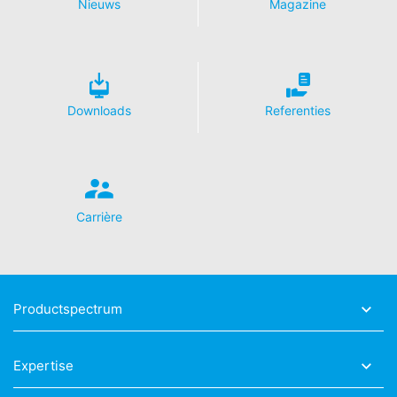
Recht op overdraagbaarheid van gegevens
Nieuws
Magazine
U hebt het recht om gegevens die wij op basis van uw
toestemming of voor de nakoming van een
overeenkomst geautomatiseerd verwerken, aan uzelf of
aan een externe partij in een gangbare,
machineleesbare indeling te laten overhandigen. Indien
Downloads
Referenties
u de directe overdracht van de gegevens aan een
andere verantwoordelijke verzoekt, gebeurt dit alleen
voor zover dat technisch haalbaar is.
Recht op informatie, corrigeren, wissen, blokkeren
Carrière
Conform Art. 15 AVG heeft u jegens MC-Bouwchemie te
allen tijde het recht om te verzoeken om uitgebreide
verstrekking van informatie over de gegevens die over
u zijn opgeslagen. Conform Art. 17 AVG kunt u te allen
tijde het corrigeren, wissen en blokkeren van individuele
Productspectrum
persoonsgegevens van ons eisen.
Expertise