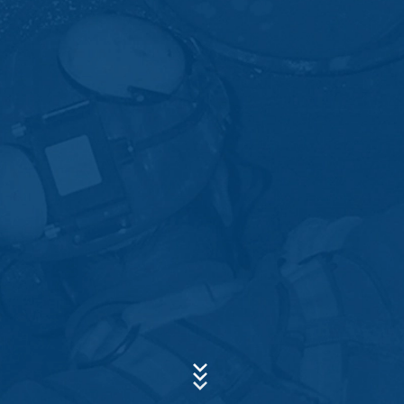
De server-logbestanden worden maximaal 7 dagen
Onderwerp*
opgeslagen en worden vervolgens gewist. De gegevens
worden om veiligheidsredenen opgeslagen om bijv.
misbruikgevallen te kunnen ophelderen. Indien de
gegevens om redenen van bewijs dienen te worden
bewaard, worden deze zo lang niet gewist, totdat de
Bericht
gebeurtenis definitief is opgehelderd. Gedurende deze
periode wordt de verwerking beperkt.
Contactformulieren
Wij bieden u een contactformulier aan om op vrijwillige
basis online contact met ons op te nemen. In het kader
van het contactformulier registreren wij
persoonsgegevens (naam, voornaam, adresgegevens,
telefoonnummer, e-mailadres), het onderwerp en de
inhoud van uw bericht, alsmede informatiemateriaal dat
Uw cv uploaden
u hebt aangevraagd. Wij maken gebruik van deze
gegevens om uw aanvraag te beantwoorden. Met de
BESTAND KIEZEN
verwerking van de gegevens volgen wij het rechtmatig
Bestandstype: PDF
belang om uw aanvragen te beantwoorden (Art. 6 lid 1
| Bestandsgrootte:
0
MB
lit. f AVG). Bovendien zijn wij verplicht om deze te
bewaren vanwege handels- en fiscale voorschriften
BESTAND KIEZEN