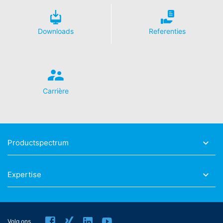
Art. 6 lid 1 lit. f AVG.
Meer informatie over de omgang met
Downloads
Referenties
gebruikersgegevens treft u aan in de verklaring
betreffende gegevensbescherming van YouTube onder:
https://www.google.de/intl/de/policies/privacy
.
In het kader van YouTube bewaren wij geen enkele
persoonsgegevens. Persoonsgegevens worden niet
overgedragen naar overige ontvangers.
Carrière
Herroeping van uw toestemming voor
gegevensverwerking
Enkele processen met gegevensverwerking zijn alleen
mogelijk met uw uitdrukkelijke toestemming. U kunt een
Productspectrum
reeds verleende toestemming te allen tijde herroepen.
Daarvoor is bijv. een informele mededeling via e-mail
aan ons voldoende. De rechtmatigheid van de reeds
Expertise
uitgevoerde processen betreffende
gegevensverwerking tot aan de herroeping blijft door
de herroeping onverminderd van kracht.
Recht van bezwaar bij de verantwoordelijke
Volg ons