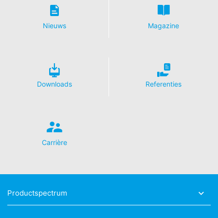
Meer informatie over de omgang met
gebruikersgegevens bij Google Analytics treft u aan in
Nieuws
Magazine
de verklaring betreffende gegevensbescherming van
Google:
https://support.google.com/analytics/answer/600424
5?hl=de
Verwerking van ordergegevens
Downloads
Referenties
Wij hebben met Google een overeenkomst gesloten
voor de verwerking van ordergegevens en wij
implementeren de meest strenge voorschriften van de
Duitse autoriteiten voor gegevensbescherming in hun
geheel bij gebruik van Google Analytics.
Carrière
YouTube
Onze website maakt gebruik van plug-ins van de door
Google geëxploiteerde site YouTube. De exploitant van
de pagina's is YouTube, LLC, 901 Cherry Ave., San
Bruno, CA 94066, VS. Wanneer u één van onze sites
Productspectrum
bezoekt die van een YouTube-plug-in is voorzien, wordt
een verbinding met de servers van YouTube tot stand
gebracht. Hierdoor wordt aan de YouTube-server