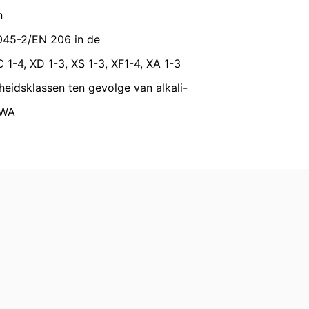
n
verstrekking van informatie over de
045-2/EN 206 in de
keren van individuele
C 1-4, XD 1-3, XS 1-3, XF1-4, XA 1-3
heidsklassen ten gevolge van alkali-
 WA