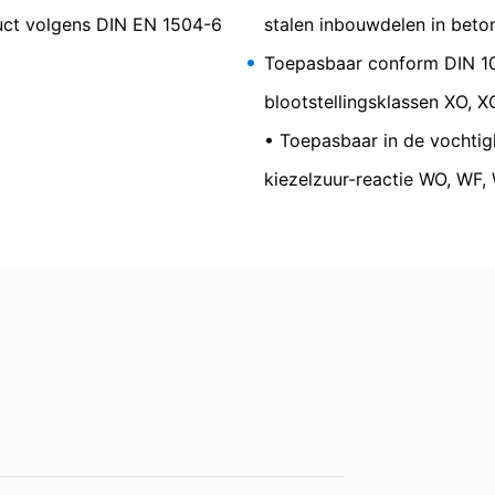
n, blokkeren
duct volgens DIN EN 1504-6
stalen inbouwdelen in beto
ouwchemie te allen tijde het recht om te verzoeken om uitgebreide 
Toepasbaar conform DIN 1
form Art. 17 AVG kunt u te allen tijde het corrigeren, wissen en blok
blootstellingsklassen XO, X
• Toepasbaar in de vochtig
kiezelzuur-reactie WO, WF,