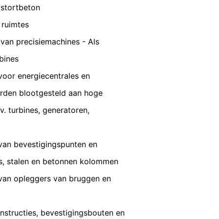
VERZENDEN
nsbescherming van YouTube onder:
 stortbeton
 ruimtes
gedragen naar overige ontvangers.
 van precisiemachines - Als
bines
en reeds verleende toestemming te allen
id van de reeds uitgevoerde processen
voor energiecentrales en
rden blootgesteld aan hoge
v. turbines, generatoren,
 recht van bezwaar bij de
n over gegevensbescherming is
ing), Düsseldorf, Duitsland.
 van bevestigingspunten en
s, stalen en betonnen kolommen
 van opleggers van bruggen en
omst geautomatiseerd verwerken, aan
de directe overdracht van de gegevens
nstructies, bevestigingsbouten en