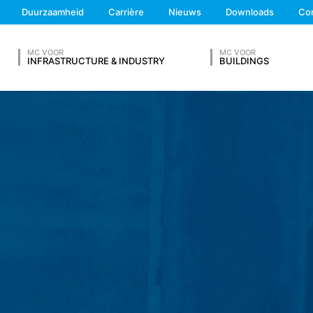
We'll get back to you
Duurzaamheid
Carrière
Nieuws
Downloads
Co
Feel free to contact 
ng verkrijgt
MC VOOR
MC VOOR
INFRASTRUCTURE & INDUSTRY
BUILDINGS
egd met andere gegevensbronnen.
V IN
al 7 dagen opgeslagen en worden vervolgens gewist. De gegevens 
te kunnen ophelderen. Indien de gegevens om redenen van bewijs d
nis definitief is opgehelderd. Gedurende deze periode wordt de verw
 op vrijwillige basis online contact met ons op te nemen. In het kade
 adresgegevens, telefoonnummer, e-mailadres), het onderwerp en d
Achternaam*
raagd. Wij maken gebruik van deze gegevens om uw aanvraag te be
g om uw aanvragen te beantwoorden (Art. 6 lid 1 lit. f AVG). Bovendi
schriften (Art. 6 lid 1 lit. c AVG). De gegevens verstrekken wij aan 
etsite te hosten. Er worden geen gegevens aan derden doorgegev
 van 10 jaar bewaren en daarna wissen. Een overdracht naar derde
Telefoonnummer