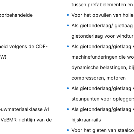
bruikersgegevens treft u aan in de verklaring betreffende gegeve
tussen prefabelementen en
privacy
.
te 100 F
oorbehandelde
Voor het opvullen van holle
geen enkele persoonsgegevens. Persoonsgegevens worden niet over
Als gietonderlaag/ gietlaag
 gegevensverwerking
gietonderlaag voor windtur
g zijn alleen mogelijk met uw uitdrukkelijke toestemming. U kunt e
informele mededeling via e-mail aan ons voldoende. De rechtmatighe
 hoogwaardige vulmortel
heid volgens de CDF-
Als gietonderlaag/gietlaag 
 de herroeping blijft door de herroeping onverminderd van kracht.
TW)
machinefunderingen die wo
lijke toezichthouder
dynamische belastingen, bij
rordening betreffende gegevensbescherming heeft de betrokkene een
compressoren, motoren
bevoegde gegevensbeschermingsautoriteit met betrekking tot vrage
Informationsfreiheit NRW (verantwoordelijke voor gegevensbescherm
Als gietonderlaag/gietlaag
steunpunten voor oplegger
vens
ouwmateriaalklasse A1
Als gietonderlaag/gietlaag
op basis van uw toestemming of voor de nakoming van een overeenk
gangbare, machineleesbare indeling te laten overhandigen. Indien u 
 VeBMR-richtlijn van de
hijskraanrails
t, gebeurt dit alleen voor zover dat technisch haalbaar is.
Voor het gieten van staalco