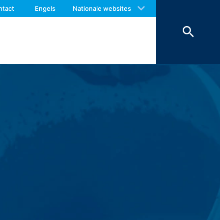
 with an answer as soon as possible.
ntact
Engels
Nationale websites
us again should you find necessary.
worden om veiligheidsredenen
ienen te worden bewaard, worden deze
erking beperkt.
r van het contactformulier registreren
e inhoud van uw bericht, alsmede
antwoorden. Met de verwerking van de
en zijn wij verplicht om deze te
onze hosting-dienstverlener die wij de
en. De bovengenoemde gegevens zullen
 landen buiten de Europese Economische