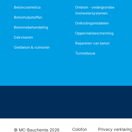
Betoncosmetica
Ombran - ondergrondse
rioolwatersystemen
Betonhulpstoffen
Ontkistingsmiddelen
Betonnabehandeling
Oppervlakbescherming
Dekvloeren
Repareren van beton
Gietbeton & vulmortel
Tunnelbouw
Colofon
Privacy verklarin
© MC-Bauchemie 2026