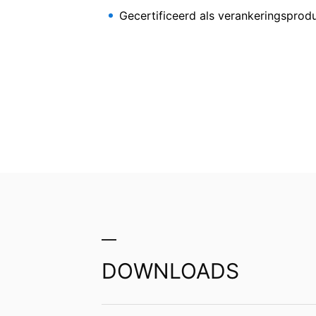
Recht op informatie, corrigeren, wisse
Gecertificeerd als verankeringspro
Conform Art. 15 AVG heeft u jegens MC-B
gegevens die over u zijn opgeslagen. Con
persoonsgegevens van ons eisen.
DOWNLOADS