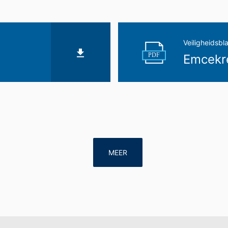
Veiligheidsbl
PDF
Emcekr
MEER