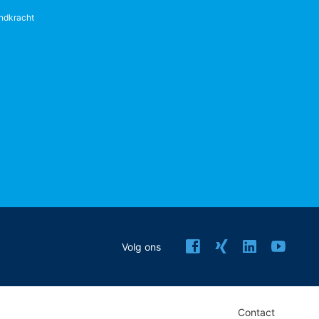
ndkracht
Volg ons
Contact