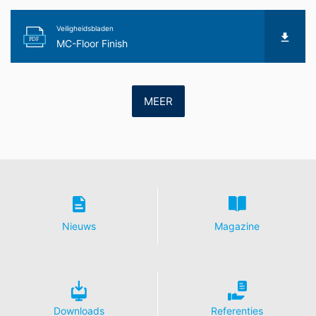
Verwerking van ordergegevens
Veiligheidsbladen
Wij hebben met Google een overeenkomst gesloten
PDF
MC-Floor Finish
voor de verwerking van ordergegevens en wij
implementeren de meest strenge voorschriften van de
Duitse autoriteiten voor gegevensbescherming in hun
geheel bij gebruik van Google Analytics.
MEER
YouTube
Onze website maakt gebruik van plug-ins van de door
Google geëxploiteerde site YouTube. De exploitant van
de pagina's is YouTube, LLC, 901 Cherry Ave., San
Bruno, CA 94066, VS. Wanneer u één van onze sites
bezoekt die van een YouTube-plug-in is voorzien, wordt
een verbinding met de servers van YouTube tot stand
gebracht. Hierdoor wordt aan de YouTube-server
Nieuws
Magazine
doorgegeven welke van onze pagina's u hebt bezocht.
Wanneer u in uw YouTube-account bent ingelogd, stelt
u YouTube in staat om uw surfgedrag direct aan uw
persoonlijke profiel toe te wijzen. Dit kunt u voorkomen
door u uit uw YouTube-account uit te loggen. Het
gebruik van YouTube gebeurt in het belang van een
Downloads
Referenties