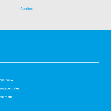
id van de reeds uitgevoerde processen
Carrière
 recht van bezwaar bij de
n over gegevensbescherming is
ing), Düsseldorf, Duitsland.
omst geautomatiseerd verwerken, aan
de directe overdracht van de gegevens
nnelbouw
verstrekking van informatie over de
rmtecentrales
keren van individuele
ndkracht