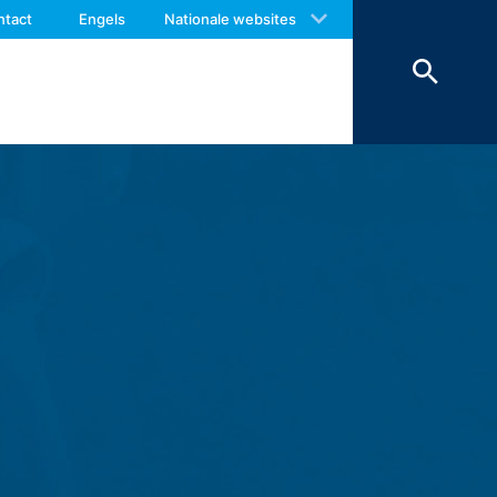
ite zijn beperkt.
 with an answer as soon as possible.
ntact
Engels
Nationale websites
us again should you find necessary.
bepaalde door u gewenste functies zijn
matig belang bij de opslag van cookies
kies (bijv. cookies voor de analyse van
nderlijk behandeld.
es van externe componenten, waarvoor
op (Art. 6 lid 1 lit. F AVG) in