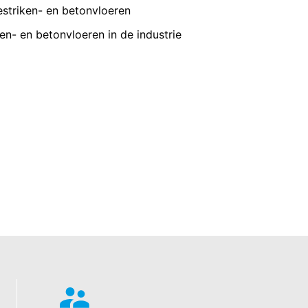
 betreffende gegevensbescherming van
VERZENDEN
striken- en betonvloeren
en- en betonvloeren in de industrie
eren de meest strenge voorschriften
n de pagina's is YouTube, LLC, 901
s voorzien, wordt een verbinding met
 onze pagina's u hebt bezocht. Wanneer
profiel toe te wijzen. Dit kunt u
n een aantrekkelijke weergave van ons
nsbescherming van YouTube onder:
gedragen naar overige ontvangers.
en reeds verleende toestemming te allen