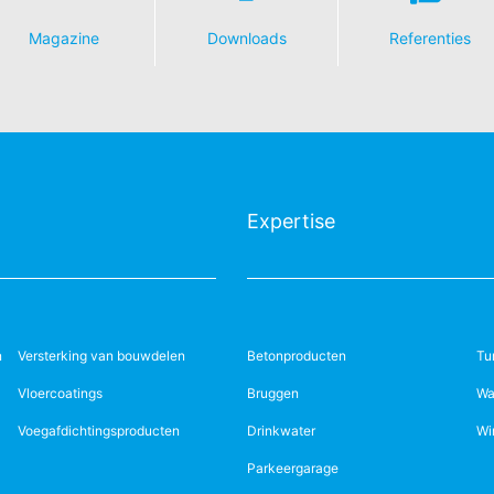
informele mededeling via e-mail aan ons voldoende. De rechtmatighe
Magazine
Downloads
Referenties
 de herroeping blijft door de herroeping onverminderd van kracht.
lijke toezichthouder
rordening betreffende gegevensbescherming heeft de betrokkene een
bevoegde gegevensbeschermingsautoriteit met betrekking tot vrage
Informationsfreiheit NRW (verantwoordelijke voor gegevensbescherm
vens
Expertise
op basis van uw toestemming of voor de nakoming van een overeenk
gangbare, machineleesbare indeling te laten overhandigen. Indien u 
t, gebeurt dit alleen voor zover dat technisch haalbaar is.
n, blokkeren
n
Versterking van bouwdelen
Betonproducten
Tu
ouwchemie te allen tijde het recht om te verzoeken om uitgebreide 
Vloercoatings
Bruggen
Wa
form Art. 17 AVG kunt u te allen tijde het corrigeren, wissen en blok
Voegafdichtingsproducten
Drinkwater
Wi
Parkeergarage