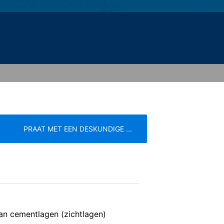
le binnen de lidstaten van de Europese
naar de VS ingekort. Slechts in
r ingekort. In opdracht van de
 rapporten over de websiteactiviteiten
e website-exploitant. Het in het kader
e samengevoegd.
at u in dat geval eventueel niet alle
 de door de cookie gegenereerde
PRAAT MET EEN DESKUNDIGE ...
 van deze gegevens door Google
link:
e
Servicevoorwaarden
. Er wordt een opt-out-cookie geplaatst
an cementlagen (zichtlagen)