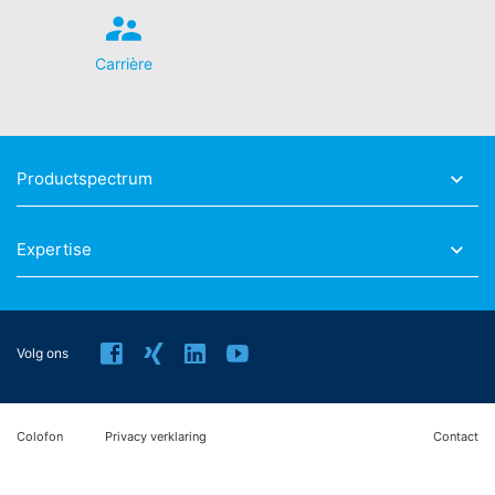
gebruik van YouTube gebeurt in het belang van een
aantrekkelijke weergave van ons onlineaanbod. Dit
geeft een rechtmatig belang weer in de betekenis van
Carrière
Art. 6 lid 1 lit. f AVG.
Meer informatie over de omgang met
gebruikersgegevens treft u aan in de verklaring
betreffende gegevensbescherming van YouTube onder:
Productspectrum
https://www.google.de/intl/de/policies/privacy
.
In het kader van YouTube bewaren wij geen enkele
persoonsgegevens. Persoonsgegevens worden niet
Expertise
overgedragen naar overige ontvangers.
Herroeping van uw toestemming voor
gegevensverwerking
Volg ons
Enkele processen met gegevensverwerking zijn alleen
mogelijk met uw uitdrukkelijke toestemming. U kunt een
reeds verleende toestemming te allen tijde herroepen.
Daarvoor is bijv. een informele mededeling via e-mail
Colofon
Privacy verklaring
Contact
aan ons voldoende. De rechtmatigheid van de reeds
uitgevoerde processen betreffende
gegevensverwerking tot aan de herroeping blijft door