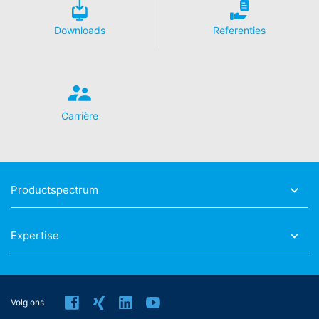
Art. 6 lid 1 lit. f AVG.
Downloads
Referenties
Meer informatie over de omgang met
gebruikersgegevens treft u aan in de verklaring
betreffende gegevensbescherming van YouTube onder:
https://www.google.de/intl/de/policies/privacy
.
In het kader van YouTube bewaren wij geen enkele
persoonsgegevens. Persoonsgegevens worden niet
Carrière
overgedragen naar overige ontvangers.
Herroeping van uw toestemming voor
gegevensverwerking
Productspectrum
Enkele processen met gegevensverwerking zijn alleen
mogelijk met uw uitdrukkelijke toestemming. U kunt een
reeds verleende toestemming te allen tijde herroepen.
Expertise
Daarvoor is bijv. een informele mededeling via e-mail
aan ons voldoende. De rechtmatigheid van de reeds
uitgevoerde processen betreffende
gegevensverwerking tot aan de herroeping blijft door
de herroeping onverminderd van kracht.
Volg ons