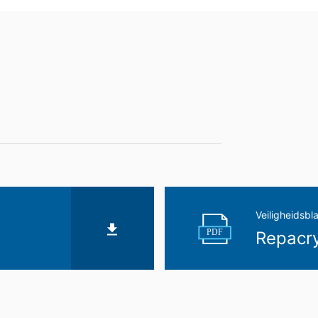
gangbare, machineleesbare indeling te laten overhandigen. Indien u 
t, gebeurt dit alleen voor zover dat technisch haalbaar is.
n, blokkeren
ouwchemie te allen tijde het recht om te verzoeken om uitgebreide 
form Art. 17 AVG kunt u te allen tijde het corrigeren, wissen en blok
Veiligheidsbl
PDF
Repacry