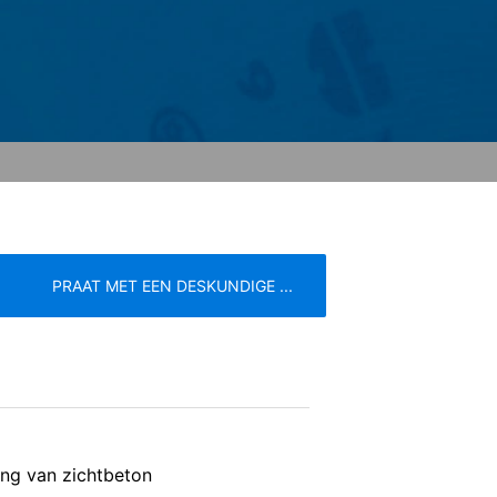
 de door de cookie gegenereerde
 van deze gegevens door Google
link:
. Er wordt een opt-out-cookie geplaatst
 betreffende gegevensbescherming van
PRAAT MET EEN DESKUNDIGE ...
eren de meest strenge voorschriften
e
Servicevoorwaarden
n de pagina's is YouTube, LLC, 901
s voorzien, wordt een verbinding met
ing van zichtbeton
 onze pagina's u hebt bezocht. Wanneer