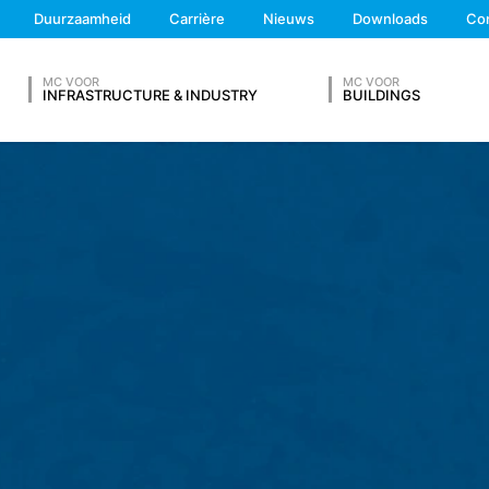
We'll get back to you
Duurzaamheid
Carrière
Nieuws
Downloads
Co
Feel free to contact 
gevens op grond van ons rechtmatig belang en slaan deze automatisch 
browser automatisch aan ons overdraagt. Dit zijn:
MC VOOR
MC VOOR
INFRASTRUCTURE & INDUSTRY
BUILDINGS
ng verkrijgt
V IN
egd met andere gegevensbronnen.
al 7 dagen opgeslagen en worden vervolgens gewist. De gegevens 
te kunnen ophelderen. Indien de gegevens om redenen van bewijs d
nis definitief is opgehelderd. Gedurende deze periode wordt de verw
Achternaam*
 op vrijwillige basis online contact met ons op te nemen. In het kade
 adresgegevens, telefoonnummer, e-mailadres), het onderwerp en d
raagd. Wij maken gebruik van deze gegevens om uw aanvraag te be
g om uw aanvragen te beantwoorden (Art. 6 lid 1 lit. f AVG). Bovendi
Telefoonnummer
schriften (Art. 6 lid 1 lit. c AVG). De gegevens verstrekken wij aan 
etsite te hosten. Er worden geen gegevens aan derden doorgegev