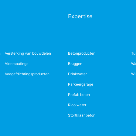
Expertise
n
Versterking van bouwdelen
Betonproducten
Tu
Vloercoatings
Bruggen
Wa
Voegafdichtingsproducten
Drinkwater
Wi
Parkeergarage
Prefab beton
Rioolwater
Stortklaar beton