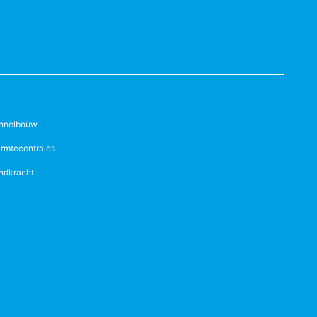
nnelbouw
rmtecentrales
ndkracht