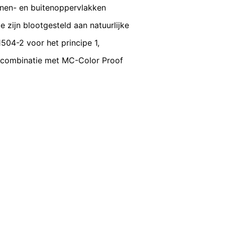
profiel toe te wijzen. Dit kunt u
VERZENDEN
nnen- en buitenoppervlakken
n een aantrekkelijke weergave van ons
 zijn blootgesteld aan natuurlijke
504-2 voor het principe 1,
nsbescherming van YouTube onder:
in combinatie met MC-Color Proof
gedragen naar overige ontvangers.
en reeds verleende toestemming te allen
id van de reeds uitgevoerde processen
 recht van bezwaar bij de
n over gegevensbescherming is
ing), Düsseldorf, Duitsland.
omst geautomatiseerd verwerken, aan