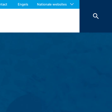
 with an answer as soon as possible.
ntact
Engels
Nationale websites
us again should you find necessary.
op (Art. 6 lid 1 lit. F AVG) in
worden om veiligheidsredenen
ienen te worden bewaard, worden deze
erking beperkt.
r van het contactformulier registreren
e inhoud van uw bericht, alsmede
antwoorden. Met de verwerking van de
en zijn wij verplicht om deze te
onze hosting-dienstverlener die wij de
en. De bovengenoemde gegevens zullen