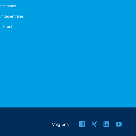
nnelbouw
rmtecentrales
ndkracht
Volg ons