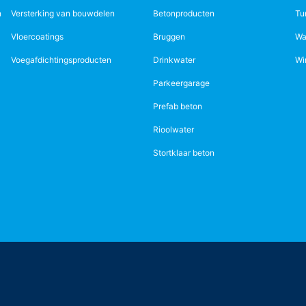
n
Versterking van bouwdelen
Betonproducten
Tu
Vloercoatings
Bruggen
Wa
Voegafdichtingsproducten
Drinkwater
Wi
Parkeergarage
Prefab beton
Rioolwater
Stortklaar beton