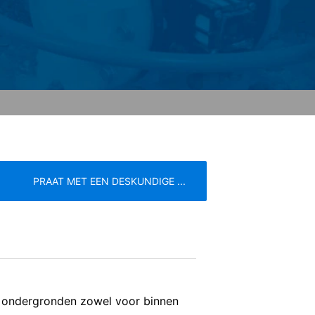
at u in dat geval eventueel niet alle
 de door de cookie gegenereerde
 van deze gegevens door Google
link:
. Er wordt een opt-out-cookie geplaatst
PRAAT MET EEN DESKUNDIGE ...
 betreffende gegevensbescherming van
eren de meest strenge voorschriften
e
Servicevoorwaarden
e ondergronden zowel voor binnen
n de pagina's is YouTube, LLC, 901