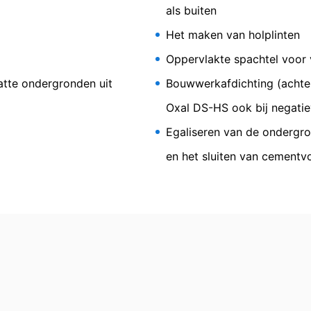
Wanneer u één van onze sites bezoekt die van een YouTube-plug-in i
als buiten
dichtingsmortel voor het herstel van
acht. Hierdoor wordt aan de YouTube-server doorgegeven welke van
Het maken van holplinten
telt u YouTube in staat om uw surfgedrag direct aan uw persoonlijke 
tselwerk
t uit te loggen. Het gebruik van YouTube gebeurt in het belang va
Oppervlakte spachtel voor 
lang weer in de betekenis van Art. 6 lid 1 lit. f AVG.
atte ondergronden uit
Bouwwerkafdichting (achter
bruikersgegevens treft u aan in de verklaring betreffende gegeve
privacy
.
Oxal DS-HS ook bij negati
geen enkele persoonsgegevens. Persoonsgegevens worden niet over
Egaliseren van de ondergro
 gegevensverwerking
en het sluiten van cement
g zijn alleen mogelijk met uw uitdrukkelijke toestemming. U kunt e
informele mededeling via e-mail aan ons voldoende. De rechtmatighe
 de herroeping blijft door de herroeping onverminderd van kracht.
lijke toezichthouder
rordening betreffende gegevensbescherming heeft de betrokkene een
bevoegde gegevensbeschermingsautoriteit met betrekking tot vrage
Informationsfreiheit NRW (verantwoordelijke voor gegevensbescherm