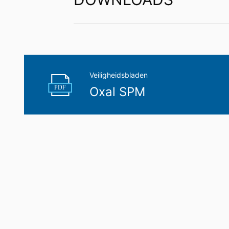
Recht op overdraagbaarheid van gege
U hebt het recht om gegevens die wij 
uzelf of aan een externe partij in een 
aan een andere verantwoordelijke verzoek
Recht op informatie, corrigeren, wisse
Veiligheidsbladen
Conform Art. 15 AVG heeft u jegens MC-B
PDF
Oxal SPM
gegevens die over u zijn opgeslagen. Con
persoonsgegevens van ons eisen.