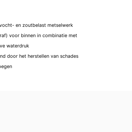
VERZENDEN
s voorzien, wordt een verbinding met
 onze pagina's u hebt bezocht. Wanneer
profiel toe te wijzen. Dit kunt u
n een aantrekkelijke weergave van ons
vocht- en zoutbelast metselwerk
af) voor binnen in combinatie met
nsbescherming van YouTube onder:
eve waterdruk
gedragen naar overige ontvangers.
nd door het herstellen van schades
voegen
en reeds verleende toestemming te allen
id van de reeds uitgevoerde processen
 recht van bezwaar bij de
n over gegevensbescherming is
ing), Düsseldorf, Duitsland.