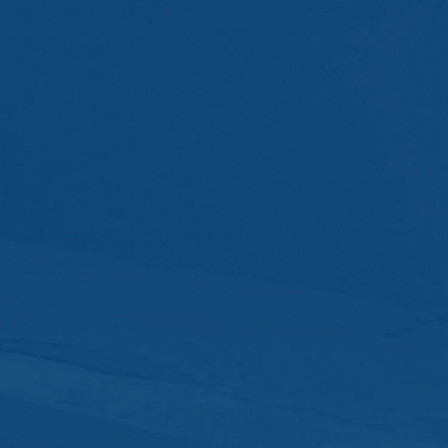
raagd. Wij maken gebruik van deze gegevens om uw aanvraag te be
g om uw aanvragen te beantwoorden (Art. 6 lid 1 lit. f AVG). Bovendi
schriften (Art. 6 lid 1 lit. c AVG). De gegevens verstrekken wij aan 
etsite te hosten. Er worden geen gegevens aan derden doorgegev
 van 10 jaar bewaren en daarna wissen. Een overdracht naar derde
es van de websiteanalysedienst Google Analytics. Deze wordt aange
A 94043, VS. Google Analytics maakt gebruik van zogenaamde “Cooki
et mogelijk maken om te analyseren hoe u de website gebruikt. De
t doorgaans naar een server van Google in de VS overgedragen en 
cs gebeurt op basis van Art. 6 lid 1 lit. f AVG. De exploitant van de
zowel zijn internetaanbod als zijn reclame te optimaliseren.
IP-anonimisering geactiveerd. Daardoor wordt uw IP-adres door Goog
et verdrag over de Europese Economische Ruimte vóór de overdracht 
ge IP-adres aan een server van Google in de VS overgedragen en daa
ogle deze informatie om bij te houden hoe u de website gebruikt, om
ite- en internetgebruik samenhangende diensten aan te bieden aan d
overgedragen IP-adres wordt niet met andere gegevens van Googl