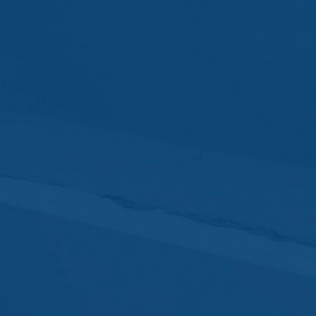
informatiemateriaal dat u hebt aangev
gegevens volgen wij het rechtmatig belan
bewaren vanwege handels- en fiscale voor
opdracht hebben gegeven om de intern
wij volgens plan gedurende een periode
Onderwerp*
Ruimte is niet beoogd.
Google Analytics
Deze website maakt gebruik van functi
Amphitheatre Parkway Mountain View, C
uw computer worden opgeslagen en die h
Bericht
over uw gebruik van deze website word
De opslag van cookies van Google Analyti
de analyse van het gebruikersgedrag om 
IP Anonymisierung
Op deze website hebben wij de functie 
Unie of in andere verdragsstaten van h
uitzonderingsgevallen wordt het volledi
exploitant van deze website gebruikt Go
Uw cv uploaden
op te stellen en om andere met het webs
van Google Analytics door uw browser 