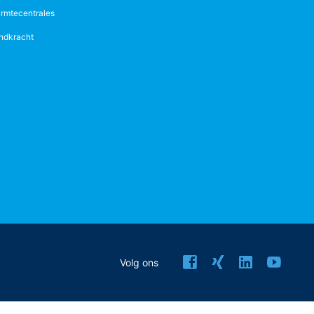
rmtecentrales
ndkracht
Volg ons