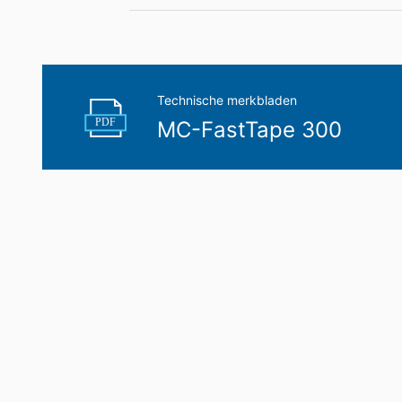
Recht op overdraagbaarheid van gege
U hebt het recht om gegevens die wij 
uzelf of aan een externe partij in een 
aan een andere verantwoordelijke verzoek
Technische merkbladen
Recht op informatie, corrigeren, wisse
PDF
MC-FastTape 300
Conform Art. 15 AVG heeft u jegens MC-B
gegevens die over u zijn opgeslagen. Con
persoonsgegevens van ons eisen.