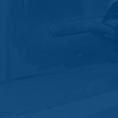
antwoorden. Met de verwerking van de
en zijn wij verplicht om deze te
onze hosting-dienstverlener die wij de
en. De bovengenoemde gegevens zullen
 landen buiten de Europese Economische
boden door Google Inc., 1600
es”. Dat zijn tekstbestandjes die op
 door de cookie verzamelde informatie
daar opgeslagen.
 website heeft een rechtmatig belang bij
le binnen de lidstaten van de Europese
naar de VS ingekort. Slechts in
r ingekort. In opdracht van de
 rapporten over de websiteactiviteiten
e website-exploitant. Het in het kader
e samengevoegd.