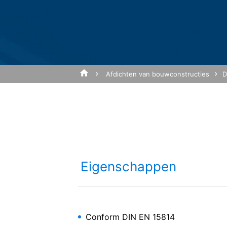
BESTAND KIEZE
Browser Plugin
U kunt de opslag van cookies voorkomen, a
Bestandstype: PDF
| Bes
functies van deze website ten volle zul
gegevens die betrekking hebben op uw 
voorkomen door de browser-plug-in te do
BESTAND KIEZE
https://tools.google.com/dlpage/gaopt
Afdichten van bouwconstructies
D
Bezwaar tegen gegevensregistratie
Bestandstype: PDF
| Bes
U kunt de registratie van uw gegevens d
die de toekomstige registratie van uw 
Google Analytics deaktivieren
BESTAND KIEZE
Meer informatie over de omgang met geb
Bestandstype: PDF
| Bes
Google:
https://support.google.com/analytics/
Totale bestandsgrootte:
Eigenschappen
Nafuflex
Verwerking van ordergegevens
Ik ga akkoord met het
Pr
Wij hebben met Google een overeenkoms
Deze website wordt bes
van de Duitse autoriteiten voor gegeven
apply.
Perform
YouTube
Conform DIN EN 15814
Onze website maakt gebruik van plug-in