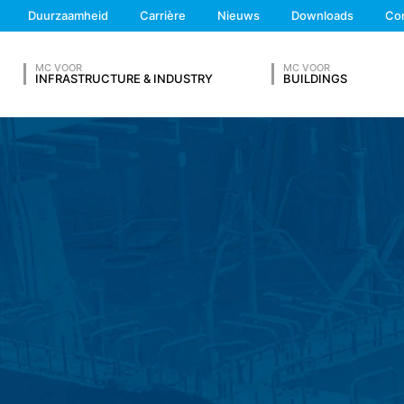
We'll get back to you
Duurzaamheid
Carrière
Nieuws
Downloads
Co
Feel free to contact 
MC VOOR
MC VOOR
gevens op grond van ons rechtmatig belang en slaan deze automatisch 
INFRASTRUCTURE & INDUSTRY
BUILDINGS
browser automatisch aan ons overdraagt. Dit zijn:
V IN
ng verkrijgt
egd met andere gegevensbronnen.
al 7 dagen opgeslagen en worden vervolgens gewist. De gegevens 
Achternaam*
te kunnen ophelderen. Indien de gegevens om redenen van bewijs d
nis definitief is opgehelderd. Gedurende deze periode wordt de verw
 op vrijwillige basis online contact met ons op te nemen. In het kade
 adresgegevens, telefoonnummer, e-mailadres), het onderwerp en d
Telefoonnummer
raagd. Wij maken gebruik van deze gegevens om uw aanvraag te be