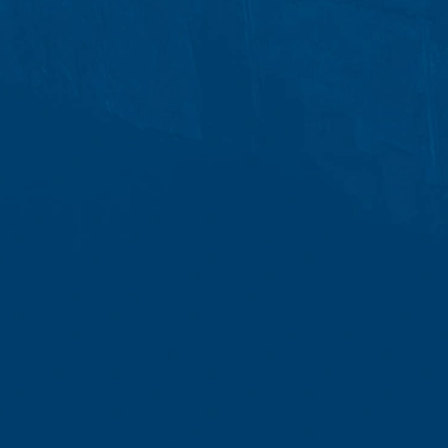
gegevens volgen wij het rechtmatig belan
bewaren vanwege handels- en fiscale voor
opdracht hebben gegeven om de intern
wij volgens plan gedurende een periode
Ruimte is niet beoogd.
Onderwerp*
Google Analytics
Deze website maakt gebruik van functi
Amphitheatre Parkway Mountain View, C
uw computer worden opgeslagen en die h
Bericht
over uw gebruik van deze website word
De opslag van cookies van Google Analyti
de analyse van het gebruikersgedrag om 
IP Anonymisierung
Op deze website hebben wij de functie 
Unie of in andere verdragsstaten van h
uitzonderingsgevallen wordt het volledi
exploitant van deze website gebruikt Go
op te stellen en om andere met het webs
Uw cv uploaden
van Google Analytics door uw browser 