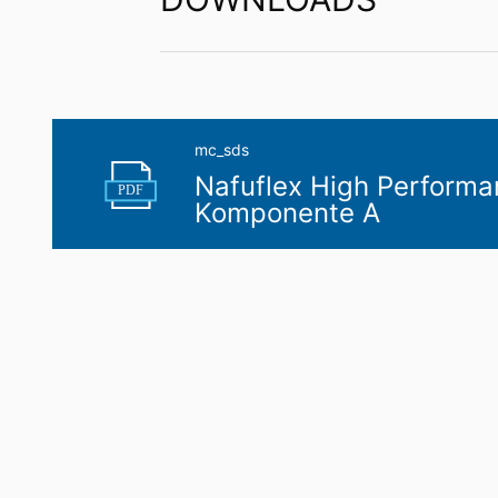
Recht op overdraagbaarheid van gege
U hebt het recht om gegevens die wij 
uzelf of aan een externe partij in een 
aan een andere verantwoordelijke verzoek
Recht op informatie, corrigeren, wisse
mc_sds
Nafuflex High Performa
Conform Art. 15 AVG heeft u jegens MC-B
PDF
Komponente A
gegevens die over u zijn opgeslagen. Con
persoonsgegevens van ons eisen.