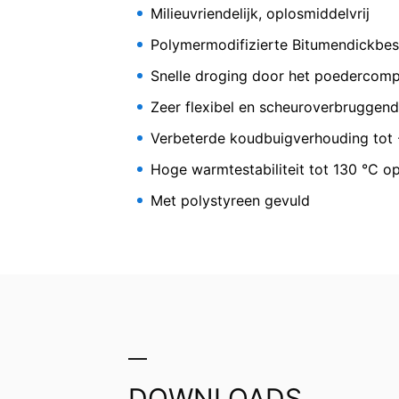
Milieuvriendelijk, oplosmiddelvrij
Cherry Ave., San Bruno, CA 94066, VS. 
de servers van YouTube tot stand gebr
Polymermodifizierte Bitumendickbe
Zeer flexibile, zeer pr
u in uw YouTube-account bent ingelogd, s
voorkomen door u uit uw YouTube-accoun
gemodificeerde bitumen
Snelle droging door het poedercom
onlineaanbod. Dit geeft een rechtmatig be
Zeer flexibel en scheuroverbruggen
Meer informatie over de omgang met ge
Verbeterde koudbuigverhouding tot 
https://www.google.de/intl/de/policies/
In het kader van YouTube bewaren wij 
Hoge warmtestabiliteit tot 130 °C o
Herroeping van uw toestemming voor
Met polystyreen gevuld
Enkele processen met gegevensverwerkin
tijde herroepen. Daarvoor is bijv. een 
betreffende gegevensverwerking tot aan
Recht van bezwaar bij de verantwoorde
Bij wettelijke overtredingen van de Ve
verantwoordelijke toezichthouder. De 
Landesbeauftragte für Datenschutz und 
DOWNLOADS