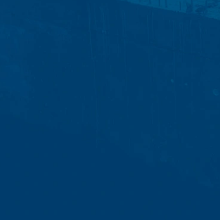
g om uw aanvragen te beantwoorden (Art. 6 lid 1 lit. f AVG). Bovendi
schriften (Art. 6 lid 1 lit. c AVG). De gegevens verstrekken wij aan 
etsite te hosten. Er worden geen gegevens aan derden doorgegev
 van 10 jaar bewaren en daarna wissen. Een overdracht naar derde
es van de websiteanalysedienst Google Analytics. Deze wordt aange
A 94043, VS. Google Analytics maakt gebruik van zogenaamde “Cooki
et mogelijk maken om te analyseren hoe u de website gebruikt. De
t doorgaans naar een server van Google in de VS overgedragen en 
cs gebeurt op basis van Art. 6 lid 1 lit. f AVG. De exploitant van de
zowel zijn internetaanbod als zijn reclame te optimaliseren.
IP-anonimisering geactiveerd. Daardoor wordt uw IP-adres door Goog
et verdrag over de Europese Economische Ruimte vóór de overdracht 
ge IP-adres aan een server van Google in de VS overgedragen en daa
ogle deze informatie om bij te houden hoe u de website gebruikt, om
ite- en internetgebruik samenhangende diensten aan te bieden aan d
overgedragen IP-adres wordt niet met andere gegevens van Googl