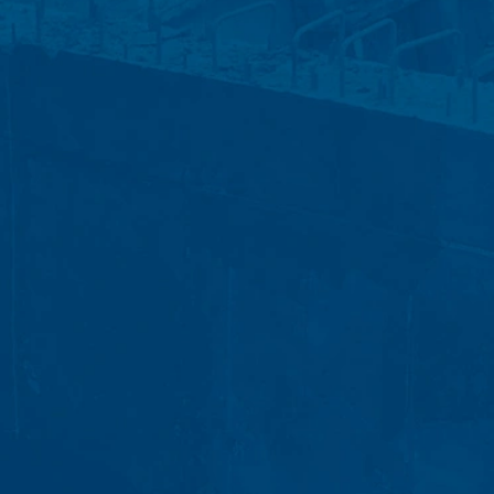
en zijn wij verplicht om deze te
onze hosting-dienstverlener die wij de
en. De bovengenoemde gegevens zullen
 landen buiten de Europese Economische
boden door Google Inc., 1600
es”. Dat zijn tekstbestandjes die op
 door de cookie verzamelde informatie
daar opgeslagen.
 website heeft een rechtmatig belang bij
le binnen de lidstaten van de Europese
naar de VS ingekort. Slechts in
r ingekort. In opdracht van de
 rapporten over de websiteactiviteiten
e website-exploitant. Het in het kader
e samengevoegd.